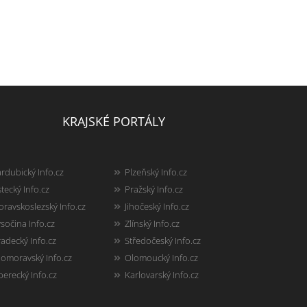
KRAJSKÉ PORTÁLY
rdubický Info.cz
Plzeňský Info.cz
tecký Info.cz
Pražský Info.cz
ravskoslezský Info.cz
Jihočeský Info.cz
sočina Info.cz
Zlínský Info.cz
adecký Info.cz
Středočeský Info.cz
homoravský Info.cz
Olomoucký Info.cz
berecký Info.cz
Karlovarský Info.cz