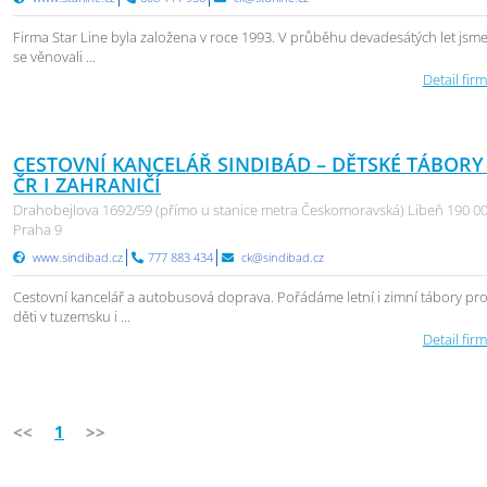
Firma Star Line byla založena v roce 1993. V průběhu devadesátých let jsm
se věnovali ...
Detail firm
CESTOVNÍ KANCELÁŘ SINDIBÁD – DĚTSKÉ TÁBORY
ČR I ZAHRANIČÍ
Drahobejlova 1692/59 (přímo u stanice metra Českomoravská) Libeň 190 0
Praha 9
www.sindibad.cz
777 883 434
ck@sindibad.cz
Cestovní kancelář a autobusová doprava. Pořádáme letní i zimní tábory pr
děti v tuzemsku i ...
Detail firm
<<
1
>>