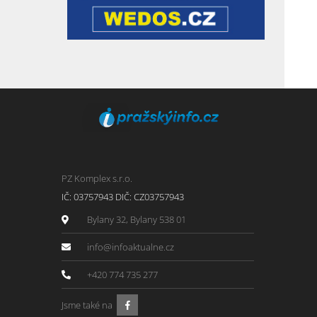
PZ Komplex s.r.o.
IČ: 03757943 DIČ: CZ03757943
Bylany 32, Bylany 538 01
info@infoaktualne.cz
+420 774 735 277
Jsme také na