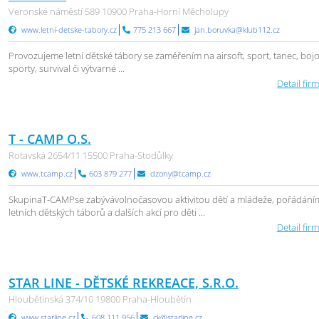
Veronské náměstí 589 10900 Praha-Horní Měcholupy
www.letni-detske-tabory.cz
775 213 667
jan.boruvka@klub112.cz
Provozujeme letní dětské tábory se zaměřením na airsoft, sport, tanec, boj
sporty, survival či výtvarné ...
Detail firm
T - CAMP O.S.
Rotavská 2654/11 15500 Praha-Stodůlky
www.tcamp.cz
603 879 277
dzony@tcamp.cz
SkupinaT-CAMPse zabývávolnočasovou aktivitou dětí a mládeže, pořádání
letních dětských táborů a dalších akcí pro děti ...
Detail firm
STAR LINE - DĚTSKÉ REKREACE, S.R.O.
Hloubětínská 374/10 19800 Praha-Hloubětín
www.starline.cz
608 111 956
ck@starline.cz