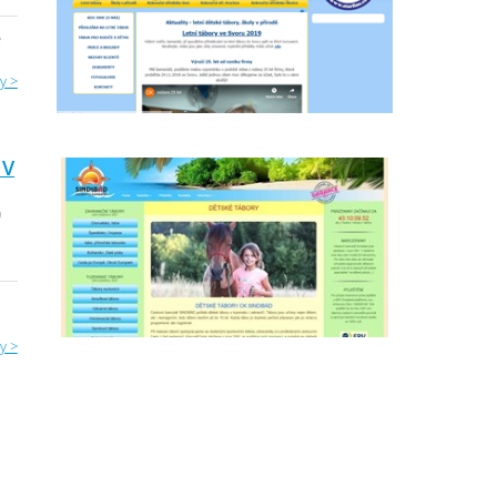
e
y >
 V
0
o
y >