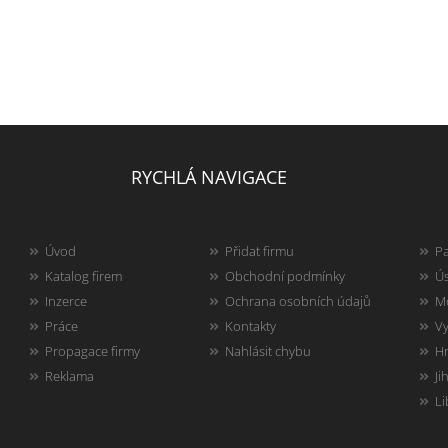
RYCHLÁ NAVIGACE
Úvod
Přidat firmu
Pa
Katalog firem
Obchodní podmínky
Ús
Inzerce
Ochrana osobních údajů
Mo
Práce
Kontakty
Vy
Propagace firmy
Nahlásit chybu
Hr
Reklama
Ji
Li