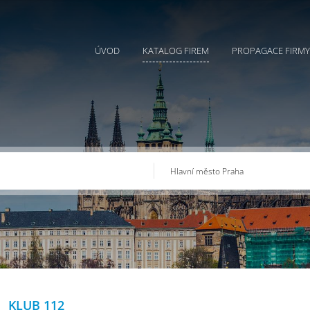
ÚVOD
KATALOG FIREM
PROPAGACE FIRMY
KLUB 112