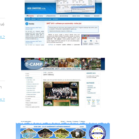
ové
y >
m
y >