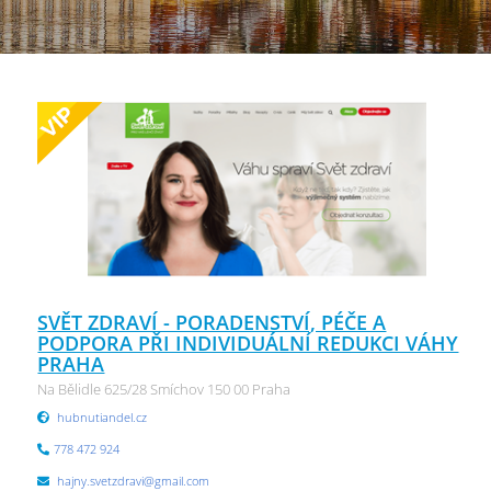
SVĚT ZDRAVÍ - PORADENSTVÍ, PÉČE A
PODPORA PŘI INDIVIDUÁLNÍ REDUKCI VÁHY
PRAHA
Na Bělidle 625/28 Smíchov 150 00 Praha
hubnutiandel.cz
778 472 924
hajny.svetzdravi@gmail.com