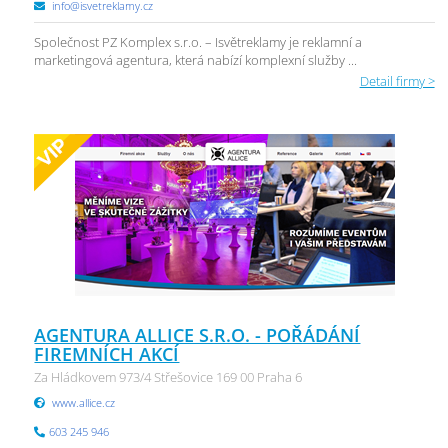
info@isvetreklamy.cz
Společnost PZ Komplex s.r.o. – Isvětreklamy je reklamní a
marketingová agentura, která nabízí komplexní služby ...
Detail firmy >
AGENTURA ALLICE S.R.O. - POŘÁDÁNÍ
FIREMNÍCH AKCÍ
Za Hládkovem 973/4 Střešovice 169 00 Praha 6
www.allice.cz
603 245 946