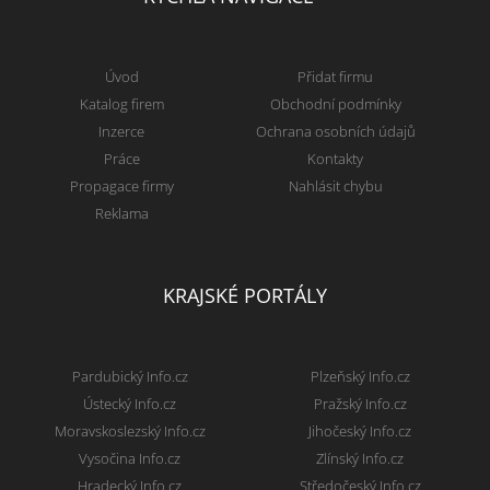
Úvod
Přidat firmu
Katalog firem
Obchodní podmínky
Inzerce
Ochrana osobních údajů
Práce
Kontakty
Propagace firmy
Nahlásit chybu
Reklama
KRAJSKÉ PORTÁLY
Pardubický Info.cz
Plzeňský Info.cz
Ústecký Info.cz
Pražský Info.cz
Moravskoslezský Info.cz
Jihočeský Info.cz
Vysočina Info.cz
Zlínský Info.cz
Hradecký Info.cz
Středočeský Info.cz