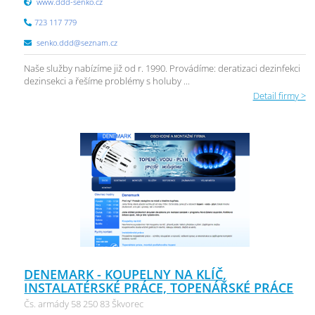
www.ddd-senko.cz
723 117 779
senko.ddd@seznam.cz
Naše služby nabízíme již od r. 1990. Provádíme: deratizaci dezinfekci
dezinsekci a řešíme problémy s holuby ...
Detail firmy >
DENEMARK - KOUPELNY NA KLÍČ,
INSTALATÉRSKÉ PRÁCE, TOPENÁŘSKÉ PRÁCE
Čs. armády 58 250 83 Škvorec