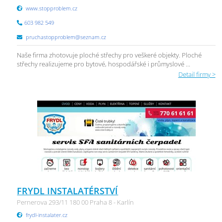
www.stopproblem.cz
603 982 549
pruchastopproblem@seznam.cz
Naše firma zhotovuje ploché střechy pro veškeré objekty. Ploché
střechy realizujeme pro bytové, hospodářské i průmyslové ...
Detail firmy >
FRYDL INSTALATÉRSTVÍ
Pernerova 293/11 180 00 Praha 8 - Karlín
frydl-instalater.cz