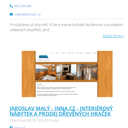
605 258 040
walmi@seznam.cz
Prodáváme už více než 10 let a máme bohaté zkušenosti s prodejem
veškerých doplňků, jenž ...
Detail firmy >
JAROSLAV MALÝ - INNA.CZ - INTERIÉROVÝ
NÁBYTEK A PRODEJ DŘEVĚNÝCH HRAČEK
Ořechová 931/5 182 00 Praha
inna.cz