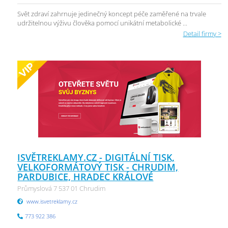
Svět zdraví zahrnuje jedinečný koncept péče zaměřené na trvale
udržitelnou výživu člověka pomocí unikátní metabolické ...
Detail firmy >
ISVĚTREKLAMY.CZ - DIGITÁLNÍ TISK,
VELKOFORMÁTOVÝ TISK - CHRUDIM,
PARDUBICE, HRADEC KRÁLOVÉ
Průmyslová 7 537 01 Chrudim
www.isvetreklamy.cz
773 922 386