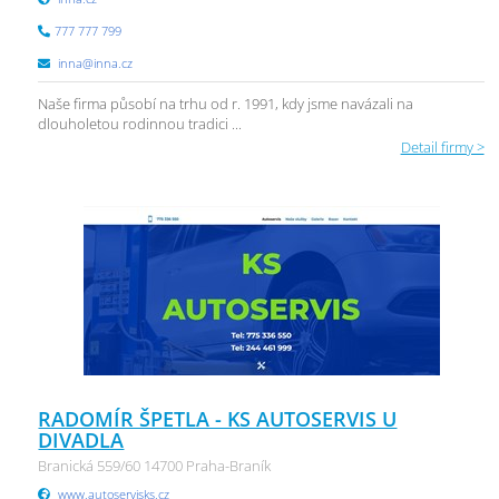
777 777 799
inna@inna.cz
Naše firma působí na trhu od r. 1991, kdy jsme navázali na
dlouholetou rodinnou tradici ...
Detail firmy >
RADOMÍR ŠPETLA - KS AUTOSERVIS U
DIVADLA
Branická 559/60 14700 Praha-Braník
www.autoservisks.cz