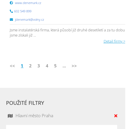
www.denemark.cz
602 549 899
jdenemark@volny.cz
Jsme instalatérská firma, která působí již druhé desetiletí a za tu dobu
jsme získali již ...
Detail firmy >
<<
1
2
3
4
5
...
>>
POUŽITÉ FILTRY
Hlavní město Praha