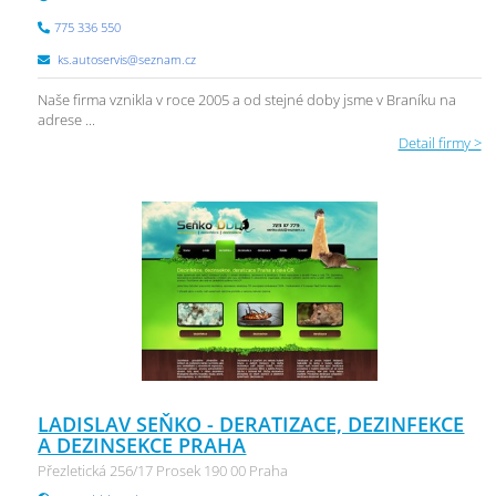
775 336 550
ks.autoservis@seznam.cz
Naše firma vznikla v roce 2005 a od stejné doby jsme v Braníku na
adrese ...
Detail firmy >
LADISLAV SEŇKO - DERATIZACE, DEZINFEKCE
A DEZINSEKCE PRAHA
Přezletická 256/17 Prosek 190 00 Praha