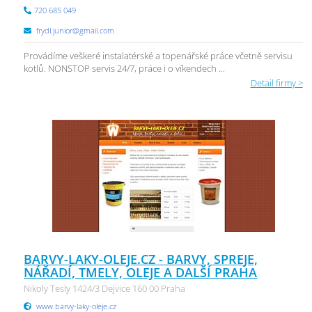
720 685 049
frydl.junior@gmail.com
Provádíme veškeré instalatérské a topenářské práce včetně servisu
kotlů. NONSTOP servis 24/7, práce i o víkendech ...
Detail firmy >
BARVY-LAKY-OLEJE.CZ - BARVY, SPREJE,
NÁŘADÍ, TMELY, OLEJE A DALŠÍ PRAHA
Nikoly Tesly 1424/3 Dejvice 160 00 Praha
www.barvy-laky-oleje.cz