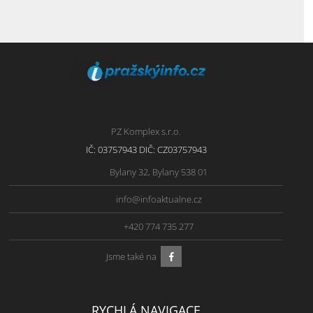
PZ Komplex s.r.o.
IČ: 03757943 DIČ: CZ03757943
Bylany 32, Bylany 538 01
info@infoaktualne.cz
+420 774 735 277
Jsme také na
RYCHLÁ NAVIGACE