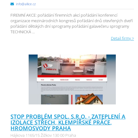
info@allice.cz
FIREMNÍ AKCE: pořádání firemních akcí pořádání konferencí
organizace mezinárodních kongresů pořádání dnů otevřených dveří
pořádání dětských dní sprogramy pořádání galavečeru sprogramy
TECHNICKÁ ...
Detail firmy >
STOP PROBLÉM SPOL. S.R.O. - ZATEPLENÍ A
IZOLACE STŘECH, KLEMPÍŘSKÉ PRÁCE,
HROMOSVODY PRAHA
Hájkova 1165/15 Žižkov 130 00 Praha