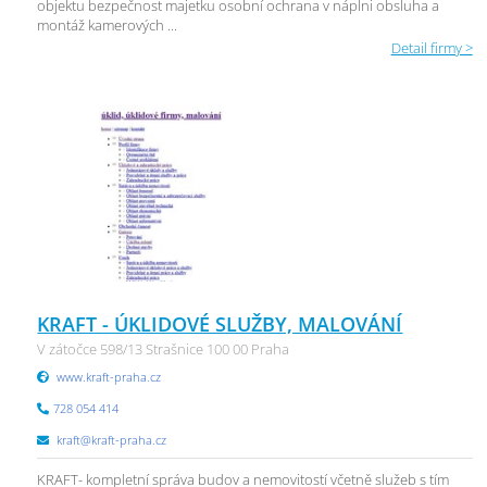
objektu bezpečnost majetku osobní ochrana v náplni obsluha a
montáž kamerových ...
Detail firmy >
KRAFT - ÚKLIDOVÉ SLUŽBY, MALOVÁNÍ
V zátočce 598/13 Strašnice 100 00 Praha
www.kraft-praha.cz
728 054 414
kraft@kraft-praha.cz
KRAFT- kompletní správa budov a nemovitostí včetně služeb s tím