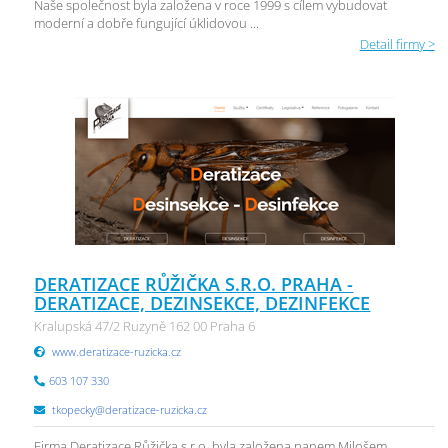
Naše společnost byla založena v roce 1999 s cílem vybudovat
moderní a dobře fungující úklidovou ...
Detail firmy >
DERATIZACE RŮŽIČKA S.R.O. PRAHA -
DERATIZACE, DEZINSEKCE, DEZINFEKCE
Kralupská 47/2 Ruzyně 162 00 Praha 6
www.deratizace-ruzicka.cz
603 107 330
tkopecky@deratizace-ruzicka.cz
Firma Deratizace Růžička s.r.o. byla založena panem Milošem