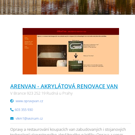
ARENVAN - AKRYLÁTOVÁ RENOVACE VAN
V Brance 923 252 19 Rudná u Prahy
www.opravyvan.cz
603 355 930
vlkm1@seznam.cz
Opravy a restaurování koupacích van zabudovaných i stojanových
technologií vícevrstevného akrylátového nástřiku.Oprava a servis