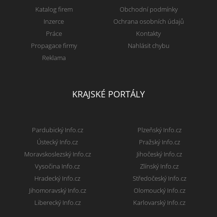
Katalog firem
Obchodní podmínky
Inzerce
Ochrana osobních údajů
Práce
Kontakty
Propagace firmy
Nahlásit chybu
Reklama
KRAJSKÉ PORTÁLY
Pardubický Info.cz
Plzeňský Info.cz
Ústecký Info.cz
Pražský Info.cz
Moravskoslezský Info.cz
Jihočeský Info.cz
Vysočina Info.cz
Zlínský Info.cz
Hradecký Info.cz
Středočeský Info.cz
Jihomoravský Info.cz
Olomoucký Info.cz
Liberecký Info.cz
Karlovarský Info.cz