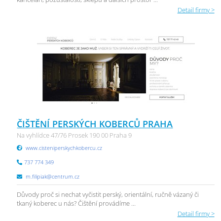
Detail firmy >
ČIŠTĚNÍ PERSKÝCH KOBERCŮ PRAHA
Na vyhlídce 47/76 Prosek 190 00 Praha 9
www.cisteniperskychkobercu.cz
737 774 349
m.filipiak@centrum.cz
Důvody proč si nechat vyčistit perský, orientální, ručně vázaný či
tkaný koberec u nás? Čištění provádíme ...
Detail firmy >