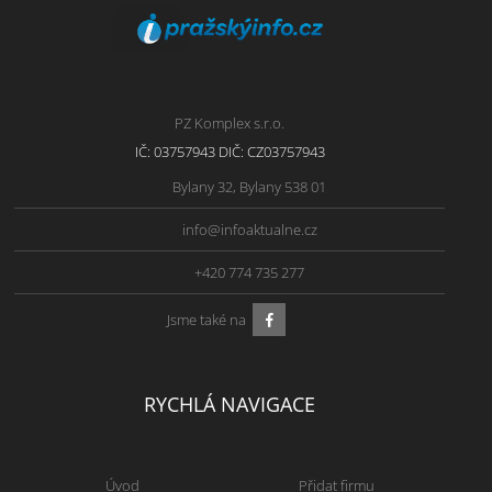
PZ Komplex s.r.o.
IČ: 03757943 DIČ: CZ03757943
Bylany 32, Bylany 538 01
info@infoaktualne.cz
+420 774 735 277
Jsme také na
RYCHLÁ NAVIGACE
Úvod
Přidat firmu