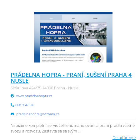
PRÁDELNA HOPRA - PRANÍ, SUŠENÍ PRAHA 4
NUSLE
Sinkulova 424/75 14000 Praha - Nusle
www.pradelnahopra.cz
608 954 526
pradelnahopra@seznam.cz
Nabízíme kompletní servis žehlení, mandlování a praní prádla včetně
svozu a rozvozu. Zastavte se se svým ...
Detail firmy >