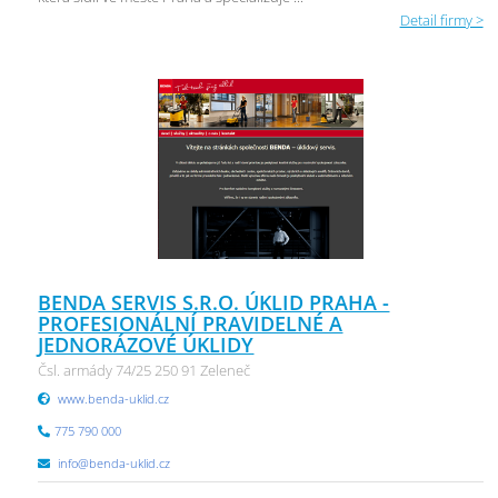
Detail firmy >
BENDA SERVIS S.R.O. ÚKLID PRAHA -
PROFESIONÁLNÍ PRAVIDELNÉ A
JEDNORÁZOVÉ ÚKLIDY
Čsl. armády 74/25 250 91 Zeleneč
www.benda-uklid.cz
775 790 000
info@benda-uklid.cz