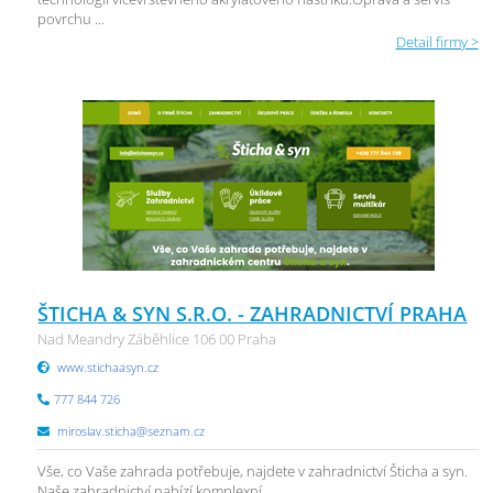
povrchu ...
Detail firmy >
ŠTICHA & SYN S.R.O. - ZAHRADNICTVÍ PRAHA
Nad Meandry Záběhlice 106 00 Praha
www.stichaasyn.cz
777 844 726
miroslav.sticha@seznam.cz
Vše, co Vaše zahrada potřebuje, najdete v zahradnictví Šticha a syn.
Naše zahradnictví nabízí komplexní ...