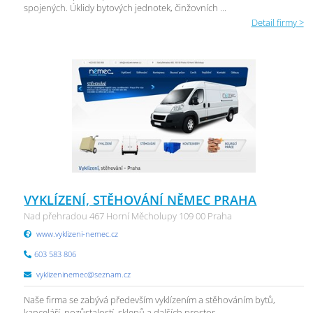
spojených. Úklidy bytových jednotek, činžovních ...
Detail firmy >
VYKLÍZENÍ, STĚHOVÁNÍ NĚMEC PRAHA
Nad přehradou 467 Horní Měcholupy 109 00 Praha
www.vyklizeni-nemec.cz
603 583 806
vyklizeninemec@seznam.cz
Naše firma se zabývá především vyklízením a stěhováním bytů,
kanceláří, pozůstalostí, sklepů a dalších prostor ...