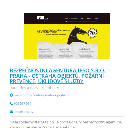
BEZPEČNOSTNÍ AGENTURA IPSO S.R.O.
PRAHA - OSTRAHA OBJEKTŮ, POŽÁRNÍ
PREVENCE, ÚKLIDOVÉ SLUŽBY
Barandov 435 261 01 Příbram
www.bezpecnostni-agentura-praha.cz
602 587 584
ipso@post.cz
Naše společnost IPSO s.r.o. je profesionální bezpečnostní agentura,
která sídlí ve městě Praha a specializuje ...