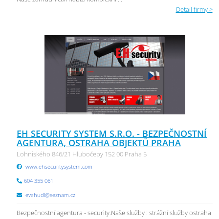
Detail firmy >
EH SECURITY SYSTEM S.R.O. - BEZPEČNOSTNÍ
AGENTURA, OSTRAHA OBJEKTŮ PRAHA
Lohniského 846/21 Hlubočepy 152 00 Praha 5
www.ehsecuritysystem.com
604 355 061
evahudl@seznam.cz
Bezpečnostní agentura - security.Naše služby : strážní služby ostraha