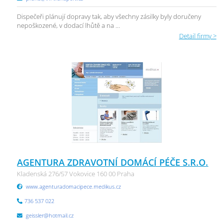
Dispečeři plánují dopravy tak, aby všechny zásilky byly doručeny
nepoškozené, v dodací lhůtě a na ...
Detail firmy >
AGENTURA ZDRAVOTNÍ DOMÁCÍ PÉČE S.R.O.
Kladenská 276/57 Vokovice 160 00 Praha
www.agenturadomacipece.medikus.cz
736 537 022
geissler@hotmail.cz