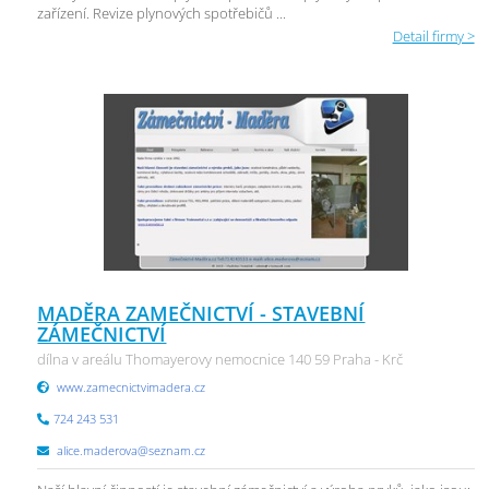
zařízení. Revize plynových spotřebičů ...
Detail firmy >
MADĚRA ZAMEČNICTVÍ - STAVEBNÍ
ZÁMEČNICTVÍ
dílna v areálu Thomayerovy nemocnice 140 59 Praha - Krč
www.zamecnictvimadera.cz
724 243 531
alice.maderova@seznam.cz