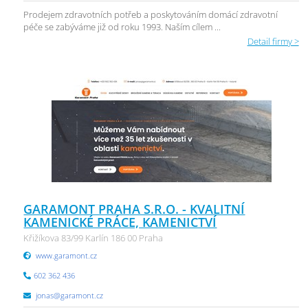
Prodejem zdravotních potřeb a poskytováním domácí zdravotní
péče se zabýváme již od roku 1993. Naším cílem ...
Detail firmy >
GARAMONT PRAHA S.R.O. - KVALITNÍ
KAMENICKÉ PRÁCE, KAMENICTVÍ
Křižíkova 83/99 Karlín 186 00 Praha
www.garamont.cz
602 362 436
jonas@garamont.cz