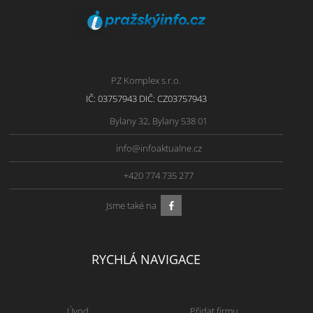
PZ Komplex s.r.o.
IČ: 03757943 DIČ: CZ03757943
Bylany 32, Bylany 538 01
info@infoaktualne.cz
+420 774 735 277
Jsme také na
RYCHLÁ NAVIGACE
Úvod
Přidat firmu