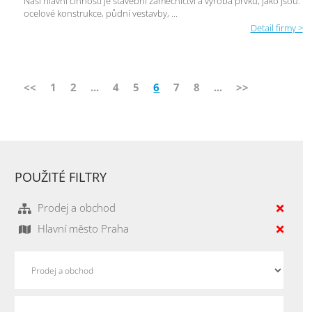
Naší hlavní činností je stavební zámečnictví a výroba prvků, jako jsou:
ocelové konstrukce, půdní vestavby, ...
Detail firmy >
<<
1
2
...
4
5
6
7
8
...
>>
POUŽITÉ FILTRY
Prodej a obchod
Hlavní město Praha