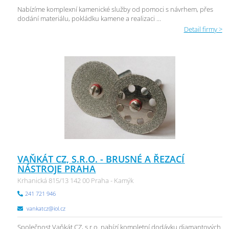
Nabízíme komplexní kamenické služby od pomoci s návrhem, přes
dodání materiálu, pokládku kamene a realizaci ...
Detail firmy >
VAŇKÁT CZ, S.R.O. - BRUSNÉ A ŘEZACÍ
NÁSTROJE PRAHA
Krhanická 815/13 142 00 Praha - Kamýk
241 721 946
vankatcz@iol.cz
Společnost Vaňkát CZ, s.r.o. nabízí kompletní dodávku diamantových