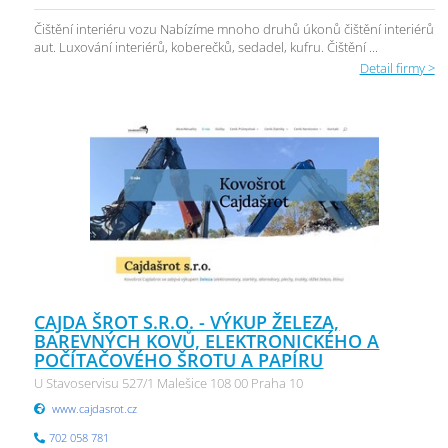
Čištění interiéru vozu Nabízíme mnoho druhů úkonů čištění interiérů
aut. Luxování interiérů, koberečků, sedadel, kufru. Čištění ...
Detail firmy >
CAJDA ŠROT S.R.O. - VÝKUP ŽELEZA,
BAREVNÝCH KOVŮ, ELEKTRONICKÉHO A
POČÍTAČOVÉHO ŠROTU A PAPÍRU
U Stavoservisu 527/1 Malešice 108 00 Praha 10
www.cajdasrot.cz
702 058 781