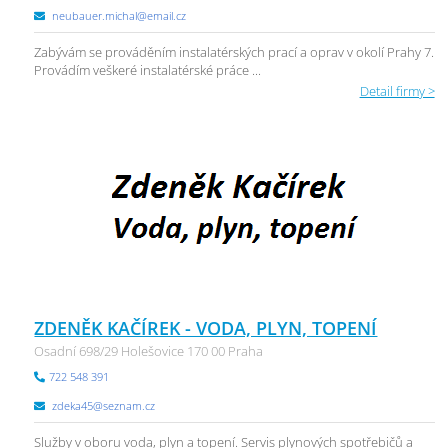
neubauer.michal@email.cz
Zabývám se prováděním instalatérských prací a oprav v okolí Prahy 7.
Provádím veškeré instalatérské práce ...
Detail firmy >
ZDENĚK KAČÍREK - VODA, PLYN, TOPENÍ
Osadní 698/29 Holešovice 170 00 Praha
722 548 391
zdeka45@seznam.cz
Služby v oboru voda, plyn a topení. Servis plynových spotřebičů a