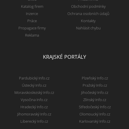
Katalog firem
Obchodní podmínky
Inzerce
Ochrana osobních údajů
Práce
Kontakty
Propagace firmy
Nahlásit chybu
Reklama
KRAJSKÉ PORTÁLY
Pardubický Info.cz
Plzeňský Info.cz
Ústecký Info.cz
Pražský Info.cz
Moravskoslezský Info.cz
Jihočeský Info.cz
Vysočina Info.cz
Zlínský Info.cz
Hradecký Info.cz
Středočeský Info.cz
Jihomoravský Info.cz
Olomoucký Info.cz
Liberecký Info.cz
Karlovarský Info.cz