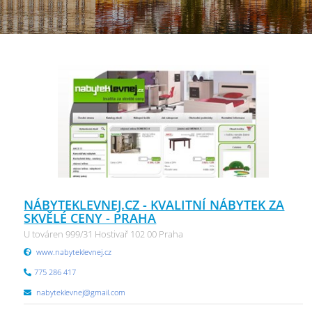
NÁBYTEKLEVNEJ.CZ - KVALITNÍ NÁBYTEK ZA
SKVĚLÉ CENY - PRAHA
U továren 999/31 Hostivař 102 00 Praha
www.nabyteklevnej.cz
775 286 417
nabyteklevnej@gmail.com