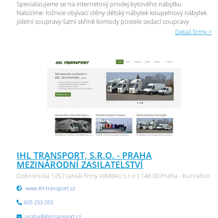
Specializujeme se na internetový prodej bytového nábytku.
Nabízíme: ložnice obývací stěny dětský nábytek koupelnový nábytek
jídelní soupravy šatní skříně komody postele sedací soupravy
Detail firmy >
IHL TRANSPORT, S.R.O. - PRAHA
MEZINÁRODNÍ ZASILATELSTVÍ
Dobronická 1257 (areál firmy VIMBAU s.r.o.) 148 00 Praha - Kunratice
www.ihl-transport.cz
605 253 053
praha@ihl-transport.cz