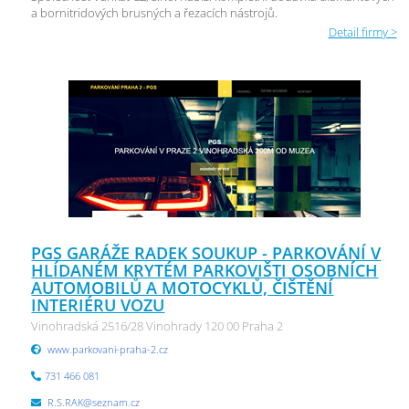
a bornitridových brusných a řezacích nástrojů.
Detail firmy >
PGS GARÁŽE RADEK SOUKUP - PARKOVÁNÍ V
HLÍDANÉM KRYTÉM PARKOVIŠTI OSOBNÍCH
AUTOMOBILŮ A MOTOCYKLŮ, ČIŠTĚNÍ
INTERIÉRU VOZU
Vinohradská 2516/28 Vinohrady 120 00 Praha 2
www.parkovani-praha-2.cz
731 466 081
R.S.RAK@seznam.cz