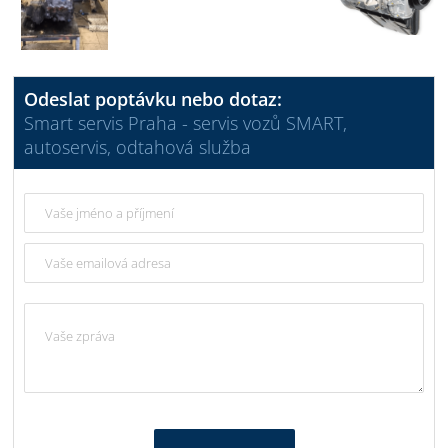
Odeslat poptávku nebo dotaz:
Smart servis Praha - servis vozů SMART,
autoservis, odtahová služba