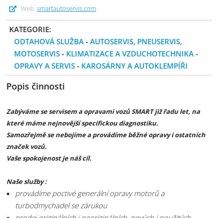
Web:
smartautoservis.com
KATEGORIE:
ODTAHOVÁ SLUŽBA
-
AUTOSERVIS, PNEUSERVIS,
MOTOSERVIS
-
KLIMATIZACE A VZDUCHOTECHNIKA
-
OPRAVY A SERVIS
-
KAROSÁRNY A AUTOKLEMPÍŘI
Popis činnosti
Zabýváme se servisem a opravami vozů SMART již řadu let, na
které máme nejnovější specifickou diagnostiku.
Samozřejmě se nebojíme a provádíme běžné opravy i ostatních
značek vozů.
Vaše spokojenost je náš cíl.
Naše služby :
provádíme poctivé generální opravy motorů a
turbodmychadel se zárukou
prodej originálních i neoriginálních, nových i použitých