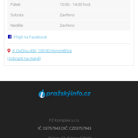
Pátek
10:00 - 14:00 hod.
Sobota
Zavřeno
Neděle
Zavřeno
Přejít na Facebook
K Ovčínu 430, 159 00 Horoměřice
(zobrazit na mapě)
PZ Komplex s.r.o.
IČ: 03757943 DIČ: CZ03757943