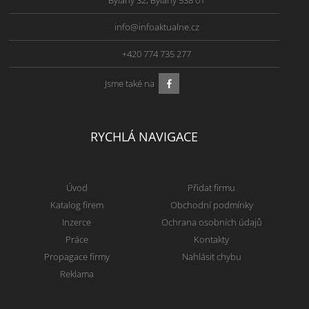
Bylany 32, Bylany 538 01
info@infoaktualne.cz
+420 774 735 277
Jsme také na
RYCHLÁ NAVIGACE
Úvod
Přidat firmu
Katalog firem
Obchodní podmínky
Inzerce
Ochrana osobních údajů
Práce
Kontakty
Propagace firmy
Nahlásit chybu
Reklama