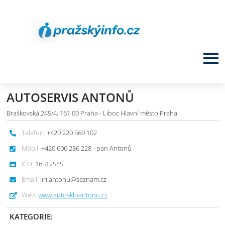
AUTOSERVIS ANTONŮ
Braškovská 245/4, 161 00 Praha - Liboc Hlavní město Praha
Telefon:
+420 220 560 102
Mobil:
+420 606 236 228 - pan Antonů
IČO:
16512545
Email:
jiri.antonu@seznam.cz
Web:
www.autoskloantonu.cz
KATEGORIE: