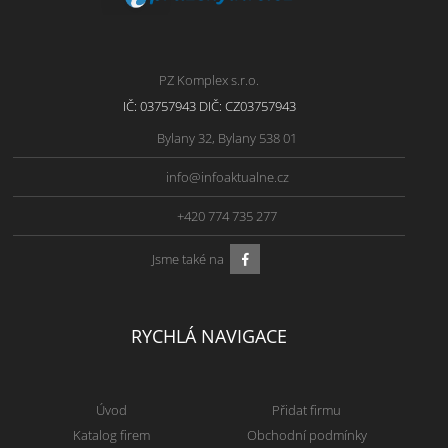
PZ Komplex s.r.o.
IČ: 03757943 DIČ: CZ03757943
Bylany 32, Bylany 538 01
info@infoaktualne.cz
+420 774 735 277
Jsme také na
RYCHLÁ NAVIGACE
Úvod
Přidat firmu
Katalog firem
Obchodní podmínky