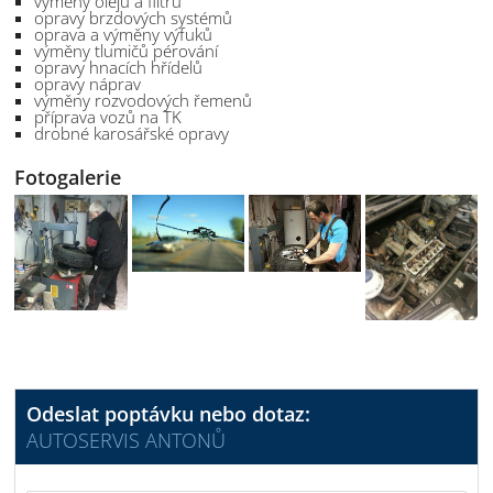
výměny olejů a filtrů
opravy brzdových systémů
oprava a výměny výfuků
výměny tlumičů pérování
opravy hnacích hřídelů
opravy náprav
výměny rozvodových řemenů
příprava vozů na TK
drobné karosářské opravy
Fotogalerie
Odeslat poptávku nebo dotaz:
AUTOSERVIS ANTONŮ