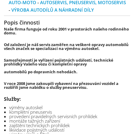
AUTO-MOTO
-
AUTOSERVIS, PNEUSERVIS, MOTOSERVIS
-
VÝROBA AUTODÍLŮ A NÁHRADNÍ DÍLY
Popis činnosti
Naše firma funguje od roku 2001 v prostorách našeho rodinného
domu.
Od založení je náš servis zaměřen na veškeré opravy automobilů
všech značek se specializací na výměnu autoskel.
Samozřejmostí je vyřízení pojistných událostí, technické
prohlídky Vašeho vozu či kompletní opravy
automobilů po dopravních nehodách.
V roce 2008 jsme zakoupili vybavení na přezouvání vozidel a
rozšířili jsme nabídku o služby pneuservisu.
Služby:
výměny autoskel
kompletní pneuservis
provedení pravidelných servisních prohlídek
montáže tažných zařízení
zajištění technických prohlídek
likvidace pojistných událostí