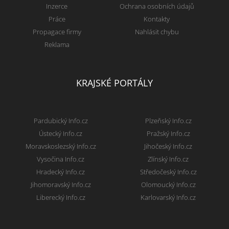
Inzerce
Ochrana osobních údajů
Práce
Kontakty
Propagace firmy
Nahlásit chybu
Reklama
KRAJSKÉ PORTÁLY
Pardubický Info.cz
Plzeňský Info.cz
Ústecký Info.cz
Pražský Info.cz
Moravskoslezský Info.cz
Jihočeský Info.cz
Vysočina Info.cz
Zlínský Info.cz
Hradecký Info.cz
Středočeský Info.cz
Jihomoravský Info.cz
Olomoucký Info.cz
Liberecký Info.cz
Karlovarský Info.cz