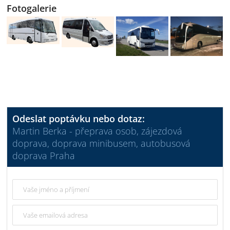
Fotogalerie
Odeslat poptávku nebo dotaz:
Martin Berka - přeprava osob, zájezdová
doprava, doprava minibusem, autobusová
doprava Praha