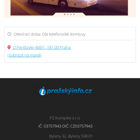
Otevírací doba: Dle telefonické domluvy.
U Pentlovky 469/1, 181 00 Praha
(zobrazit na mapě)
PZ Komplex s.r.o.
IČ: 03757943 DIČ: CZ03757943
Bylany 32, Bylany 538 01