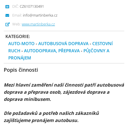
DIČ:
CZ6107130491
Email:
info@martinberka.cz
Web:
www.martinberka.cz
KATEGORIE:
AUTO-MOTO
-
AUTOBUSOVÁ DOPRAVA
-
CESTOVNÍ
RUCH
-
AUTODOPRAVA, PŘEPRAVA
-
PŮJČOVNY A
PRONÁJEM
Popis činnosti
Mezi hlavní zaměření naší činnosti patří autobusová
doprava a přeprava osob, zájezdová doprava a
doprava minibusem.
Dle požadavků a potřeb našich zákazníků
zajišťujeme pronájem autobusu.